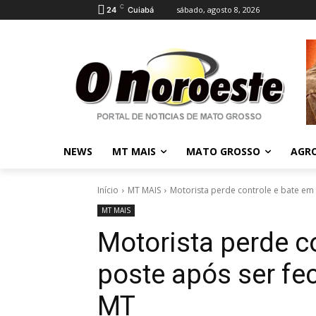
C
sábado, agosto 8, 2026
24
Cuiabá
NEWS
MT MAIS
MATO GROSSO
AGR
Início
MT MAIS
Motorista perde controle e bate em 
MT MAIS
Motorista perde c
poste após ser fe
MT