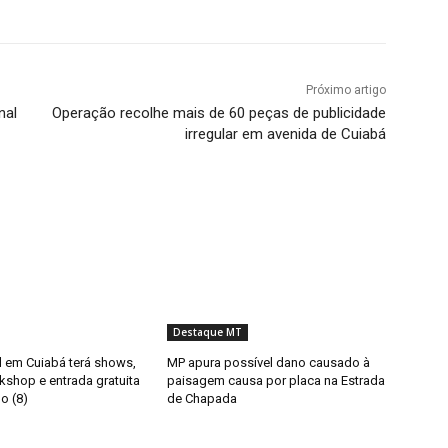
Próximo artigo
nal
Operação recolhe mais de 60 peças de publicidade
irregular em avenida de Cuiabá
Destaque MT
il em Cuiabá terá shows,
MP apura possível dano causado à
kshop e entrada gratuita
paisagem causa por placa na Estrada
o (8)
de Chapada