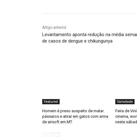
Artigo anterior
Levantamento aponta redução na média sema
de casos de dengue e chikungunya
Featured
Variedade
Homem é preso suspeito de matar
Feira de Vin
pássaros e atirar em gatos com arma
cinema, wor
de airsoft em MT
neste sábad