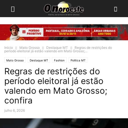
Início
Mato Grosso
Destaque MT
Regras de restrições do
período eleitoral já estão valendo em Mato Grosso;...
Mato Grosso
Destaque MT
Fashion
Politica MT
Regras de restrições do
período eleitoral já estão
valendo em Mato Grosso;
confira
julho 6, 2026