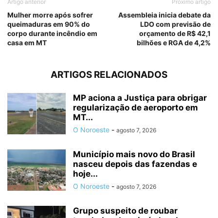
Artigo anterior
Próximo artigo
Mulher morre após sofrer
Assembleia inicia debate da
queimaduras em 90% do
LDO com previsão de
corpo durante incêndio em
orçamento de R$ 42,1
casa em MT
bilhões e RGA de 4,2%
ARTIGOS RELACIONADOS
MP aciona a Justiça para obrigar
regularização de aeroporto em
MT...
O Noroeste
-
agosto 7, 2026
Município mais novo do Brasil
nasceu depois das fazendas e
hoje...
O Noroeste
-
agosto 7, 2026
Grupo suspeito de roubar