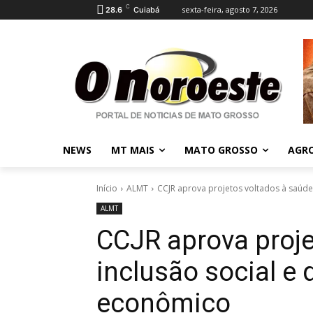
C
sexta-feira, agosto 7, 2026
28.6
Cuiabá
NEWS
MT MAIS
MATO GROSSO
AGR
Início
ALMT
CCJR aprova projetos voltados à saúde
ALMT
CCJR aprova proje
inclusão social e
econômico