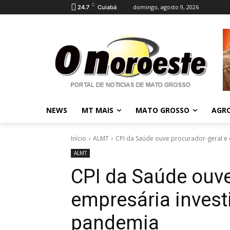
C
domingo, agosto 9, 2026
24.7
Cuiabá
NEWS
MT MAIS
MATO GROSSO
AGR
Início
ALMT
CPI da Saúde ouve procurador-geral e
ALMT
CPI da Saúde ouve
empresária invest
pandemia