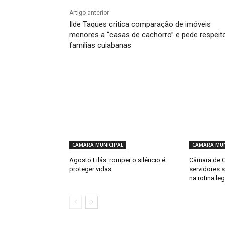
Artigo anterior
Ilde Taques critica comparação de imóveis
menores a “casas de cachorro” e pede respeit
famílias cuiabanas
CAMARA MUNICIPAL
CAMARA MUN
Agosto Lilás: romper o silêncio é
Câmara de C
proteger vidas
servidores 
na rotina leg