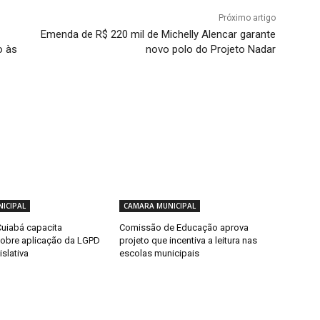
Próximo artigo
Emenda de R$ 220 mil de Michelly Alencar garante
o às
novo polo do Projeto Nadar
ICIPAL
CAMARA MUNICIPAL
uiabá capacita
Comissão de Educação aprova
sobre aplicação da LGPD
projeto que incentiva a leitura nas
islativa
escolas municipais