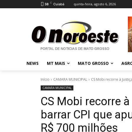
C
quinta-feira, agosto 6, 2026
38
Cuiabá
NEWS
MT MAIS
MATO GROSSO
AGR
Início
CAMARA MUNICIPAL
CS Mobi recorre à Justiç
CAMARA MUNICIPAL
CS Mobi recorre à 
barrar CPI que ap
R$ 700 milhões