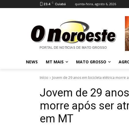
C
quinta-feira, agosto 6, 2026
23.4
Cuiabá
NEWS
MT MAIS
MATO GROSSO
AGR
Início
Jovem de 29 anos em bicicleta elétrica morre a
Jovem de 29 anos 
morre após ser at
em MT