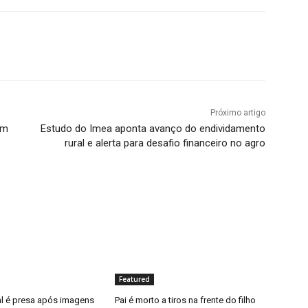
Próximo artigo
em
Estudo do Imea aponta avanço do endividamento
rural e alerta para desafio financeiro no agro
Featured
al é presa após imagens
Pai é morto a tiros na frente do filho