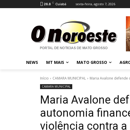
C
sexta-feira, agosto 7, 2026
26.8
Cuiabá
NEWS
MT MAIS
MATO GROSSO
AGR
Início
CAMARA MUNICIPAL
Maria Avalone defende ca
CAMARA MUNICIPAL
Maria Avalone de
autonomia finance
violência contra a