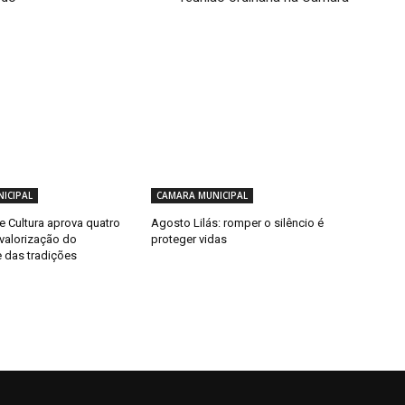
ICIPAL
CAMARA MUNICIPAL
 Cultura aprova quatro
Agosto Lilás: romper o silêncio é
 valorização do
proteger vidas
e das tradições