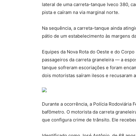
lateral de uma carreta-tanque Iveco 380, c
pista e caíram na via marginal norte.
Na sequência, a carreta-tanque ainda atin
pátio de um estabelecimento às margens da
Equipes da Nova Rota do Oeste e do Corpo 
passageiros da carreta graneleira — a espo
tanque sofreram escoriações e foram encam
dois motoristas saíram ilesos e recusaram
Durante a ocorrência, a Polícia Rodoviária
bafômetro. O motorista da carreta graneleira
que configura crime de trânsito. Ele recebeu
Identificado como José Antônio, de 68 anos