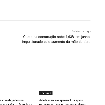
Próximo artigo
Custo da construção sobe 1,63% em junho,
e
impulsionado pelo aumento da mão de obra
Featured
 investigados na
Adolescente é apreendida após
ue mira Mauro Mendes e
esfaquear o pai e denunciar abuso