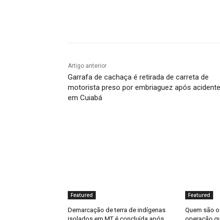
Compartilhado
Artigo anterior
Garrafa de cachaça é retirada de carreta de
motorista preso por embriaguez após acident
em Cuiabá
Featured
Featured
Demarcação de terra de indígenas
Quem são os
isolados em MT é concluída após
operação q