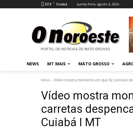
C
quinta-feira, agosto 6, 2026
27.3
Cuiabá
NEWS
MT MAIS
MATO GROSSO
AGR
Início
Vídeo mostra momento em que 02 carretas de
Vídeo mostra mo
carretas despenc
Cuiabá I MT