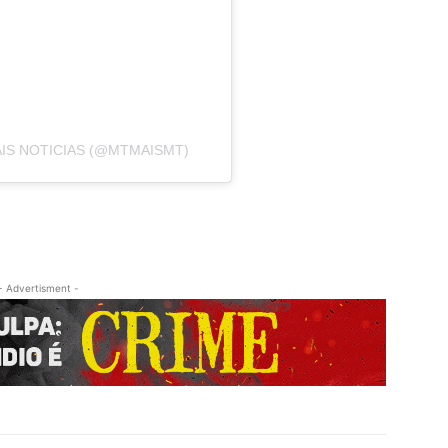
S NOTICIAS (@MTMAISMT)
- Advertisment -