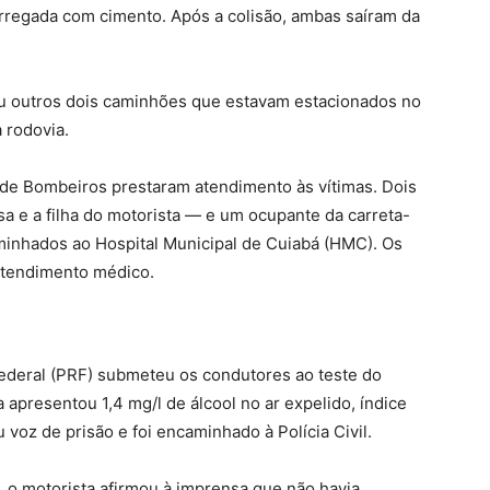
arregada com cimento. Após a colisão, ambas saíram da
giu outros dois caminhões que estavam estacionados no
 rodovia.
de Bombeiros prestaram atendimento às vítimas. Dois
sa e a filha do motorista — e um ocupante da carreta-
inhados ao Hospital Municipal de Cuiabá (HMC). Os
 atendimento médico.
 Federal (PRF) submeteu os condutores ao teste do
 apresentou 1,4 mg/l de álcool no ar expelido, índice
 voz de prisão e foi encaminhado à Polícia Civil.
, o motorista afirmou à imprensa que não havia