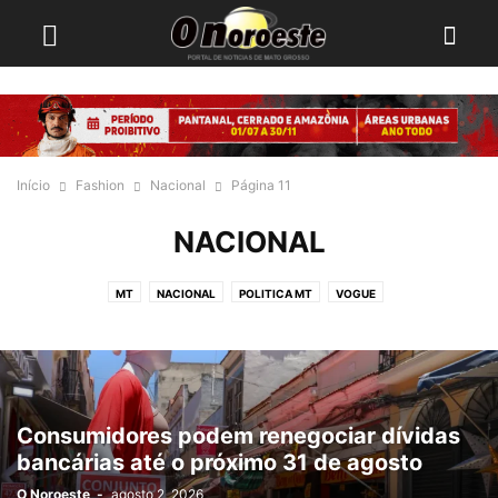
Início
Fashion
Nacional
Página 11
NACIONAL
MT
NACIONAL
POLITICA MT
VOGUE
Consumidores podem renegociar dívidas
bancárias até o próximo 31 de agosto
O Noroeste
-
agosto 2, 2026