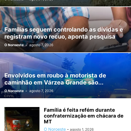
Famílias seguem controlando as dívidas e
registram novo recuo, aponta pesquisa
O Noroeste
-
agosto 7, 2026
Envolvidos em roubo à motorista de
caminhão em Várzea Grande são...
O Noroeste
-
agosto 7, 2026
Família é feita refém durante
confraternização em chácara de
MT
O Noroeste
-
agosto 1, 2026