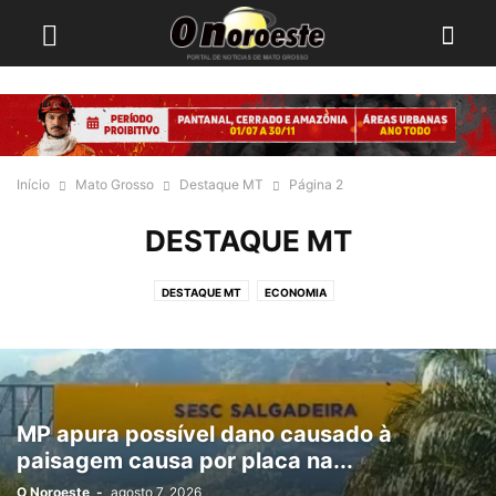
Início
Mato Grosso
Destaque MT
Página 2
DESTAQUE MT
DESTAQUE MT
ECONOMIA
MP apura possível dano causado à
paisagem causa por placa na...
O Noroeste
-
agosto 7, 2026