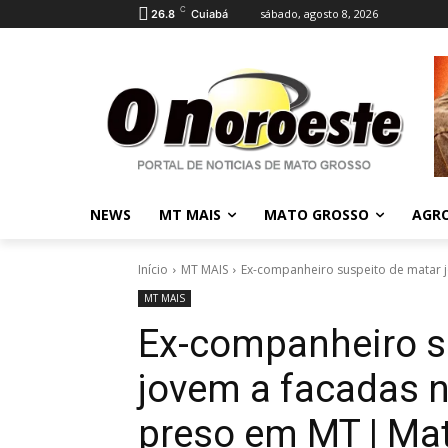
C
sábado, agosto 8, 2026
26.8
Cuiabá
NEWS
MT MAIS
MATO GROSSO
AGR
Início
MT MAIS
Ex-companheiro suspeito de matar jo
MT MAIS
Ex-companheiro s
jovem a facadas na
preso em MT | Ma