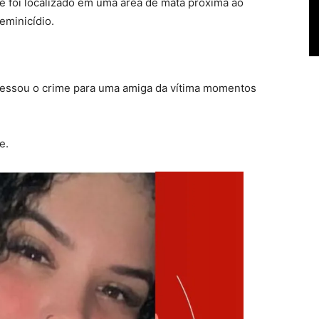
e foi localizado
em uma área de mata próxima ao
eminicídio.
fessou o crime para uma amiga da vítima momentos
e.