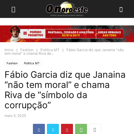
Início
Fashion
Politica MT
Fábio Garcia diz que Janaina “não
tem moral” e chama Riva de...
Fashion
Politica MT
Fábio Garcia diz que Janaina
“não tem moral” e chama
Riva de “símbolo da
corrupção”
maio 5, 2025