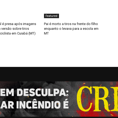
Featured
al é presa após imagens
Pai é morto a tiros na frente do filho
 versão sobre tiros
enquanto o levava para a escola em
ciclista em Cuiabá (MT)
MT