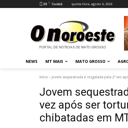
C
quinta-feira, agosto 6, 2026
25
Cuiabá
NEWS
MT MAIS
MATO GROSSO
AGR
Início
Jovem sequestrada é resgatada pela 2ª vez apó
Jovem sequestrada
vez após ser tort
chibatadas em M