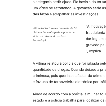
a delegacia pedir ajuda. Ela havia sido tortu
um vídeo se retratando. A gravação seria u
dos fatos
e atrapalhar as investigações.
“A motivaçã
Vítima foi torturada com mais de 50
fraudulenta 
chibatadas e obrigada a gravar um
vídeo se retratando — Foto:
dar legitimi
Reprodução
gravado pel
“, explica.
A vítima relatou à polícia que foi julgada 
quantidade de drogas. Quando deixou a pris
criminosa, pois queria se afastar do crime
e faz uso de tornozeleira eletrônica por trá
Ainda de acordo com a polícia, a mulher foi 
estado e a polícia trabalha para localizar 