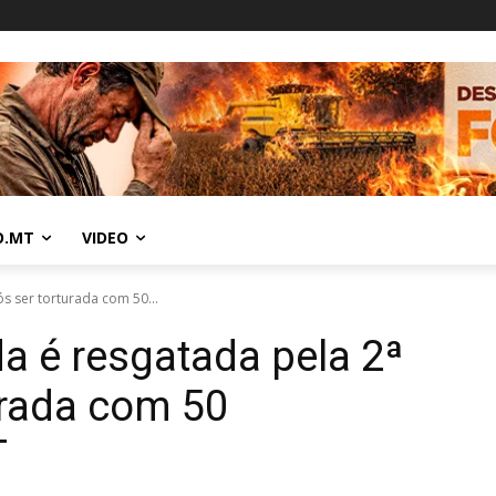
O.MT
VIDEO
s ser torturada com 50...
 é resgatada pela 2ª
urada com 50
T