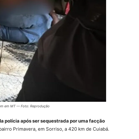
vem em MT — Foto: Reprodução
ela polícia após ser sequestrada por uma facção
airro Primavera, em Sorriso, a 420 km de Cuiabá.