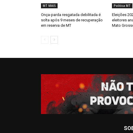
MT MAIS
Politica MT
Onça-parda resgatada debilitada é
Eleições 202
solta após 9 meses de recuperação
eleitores an
em reserva de MT
Mato Gross
SO