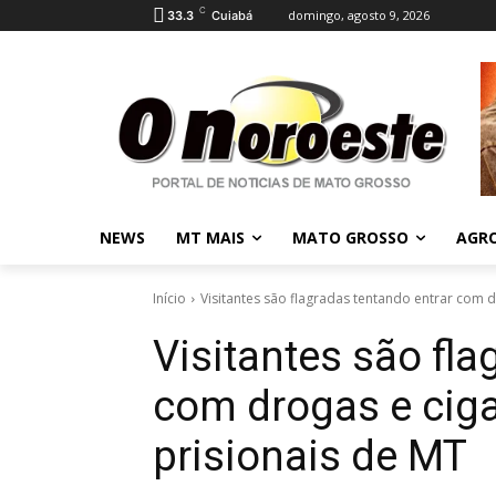
C
domingo, agosto 9, 2026
33.3
Cuiabá
NEWS
MT MAIS
MATO GROSSO
AGR
Início
Visitantes são flagradas tentando entrar com d
Visitantes são fla
com drogas e cig
prisionais de MT