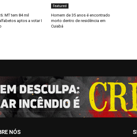
Featured
6: MT tem 84 mil
Homem de 35 anos é encontrado
alfabetos aptos a votar I
morto dentro de residência em
o
Cuiabá
BRE NÓS
S