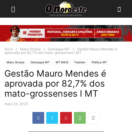
Início
Mato Grosso
Destaque MT
Gestão Mauro Mendes é
aprovada por 82,7% dos mato-grossenses I MT
Mato Grosso
Destaque MT
MT MAIS
Fashion
Politica MT
Gestão Mauro Mendes é
aprovada por 82,7% dos
mato-grossenses I MT
maio 23, 2025