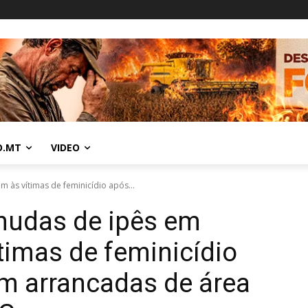
O.MT
VIDEO
às vítimas de feminicídio após...
mudas de ipês em
imas de feminicídio
m arrancadas de área