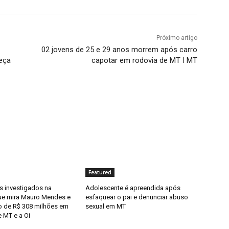
Próximo artigo
02 jovens de 25 e 29 anos morrem após carro
eça
capotar em rodovia de MT I MT
Featured
 investigados na
Adolescente é apreendida após
ue mira Mauro Mendes e
esfaquear o pai e denunciar abuso
o de R$ 308 milhões em
sexual em MT
 MT e a Oi