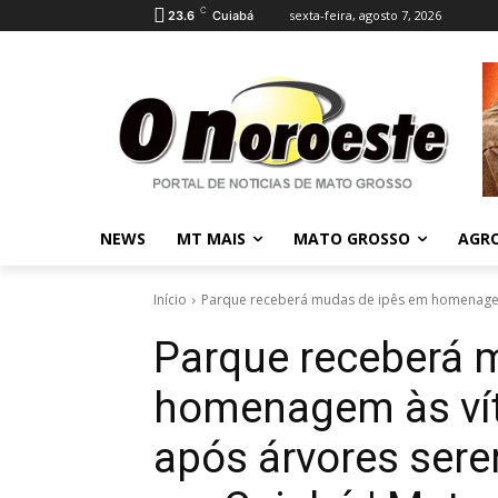
C
sexta-feira, agosto 7, 2026
23.6
Cuiabá
NEWS
MT MAIS
MATO GROSSO
AGR
Início
Parque receberá mudas de ipês em homenagem 
Parque receberá 
homenagem às vít
após árvores sere