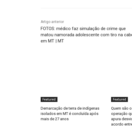
Artigo anterior
FOTOS: médico faz simulação de crime que
matou namorada adolescente com tiro na cab
em MT | MT
Featured
Featured
Demarcação de terra de indígenas
Quem são os
isolados em MT é concluída após
operação q
mais de 27 anos
apura desvi
acordo entre