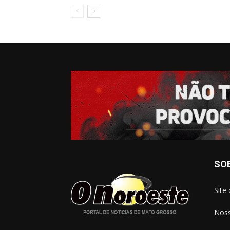
SO
Site
Noss