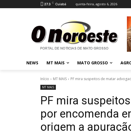
C
quinta-feira, agosto 6, 2026
27.3
Cuiabá
NEWS
MT MAIS
MATO GROSSO
AGR
Início
MT MAIS
PF mira suspeitos de matar advoga
MT MAIS
PF mira suspeito
por encomenda em
origem a apuraçã