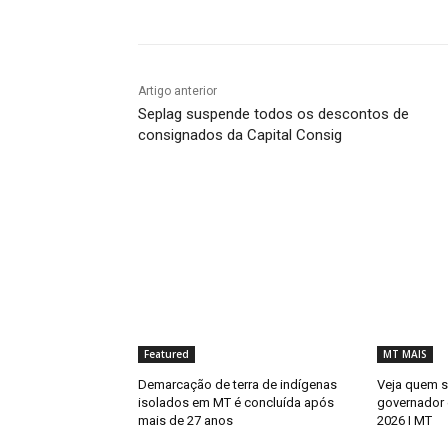
Artigo anterior
Seplag suspende todos os descontos de
consignados da Capital Consig
Featured
MT MAIS
Demarcação de terra de indígenas
Veja quem s
isolados em MT é concluída após
governador
mais de 27 anos
2026 I MT