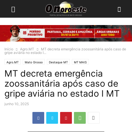
Início
Agro.MT
MT decreta emergência zoossanitária após caso de
gripe aviária no estado I...
Agro.MT
Mato Grosso
Destaque MT
MT MAIS
MT decreta emergência
zoossanitária após caso de
gripe aviária no estado I MT
junho 10, 2025