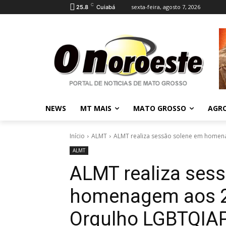
C
sexta-feira, agosto 7, 2026
25.8
Cuiabá
NEWS
MT MAIS
MATO GROSSO
AGR
Início
ALMT
ALMT realiza sessão solene em homena
ALMT
ALMT realiza ses
homenagem aos 2
Orgulho LGBTQIA