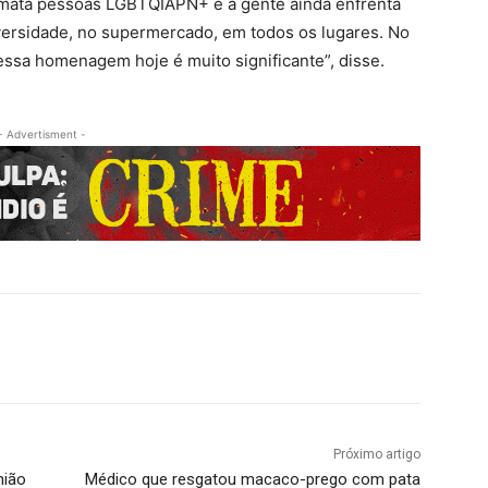
 mata pessoas LGBTQIAPN+ e a gente ainda enfrenta
iversidade, no supermercado, em todos os lugares. No
er essa homenagem hoje é muito significante”, disse.
- Advertisment -
Próximo artigo
nião
Médico que resgatou macaco-prego com pata