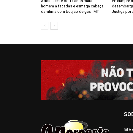
Adolescente de 17 anos mata
PF cumpre 
homem a facadas e esmaga cabeça
desembargad
da vítima com botijão de gás I MT
Justiça por
SO
Site