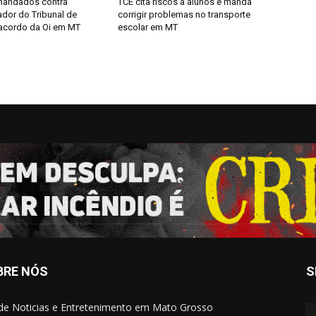
mandados contra
TCE cita riscos a alunos e manda
or do Tribunal de
corrigir problemas no transporte
 acordo da Oi em MT
escolar em MT
BRE NÓS
S
 de Noticias e Entretenimento em Mato Grosso