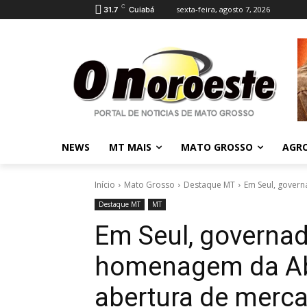
C
sexta-feira, agosto 7, 2026
31.7
Cuiabá
NEWS
MT MAIS
MATO GROSSO
AGR
Início
Mato Grosso
Destaque MT
Em Seul, govern
Destaque MT
MT
Em Seul, governad
homenagem da Abr
abertura de merca