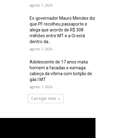
agosto 7, 2026
Ex-governador Mauro Mendes diz
que PF recolheu passaporte e
alega que acordo de R$ 308
milhões entre MT e a Oi está
dentro da...
agosto 7, 2026
Adolescente de 17 anos mata
homem a facadas e esmaga
cabeça da vítima com botijão de
gás I MT
agosto 7, 2026
Carregar mais