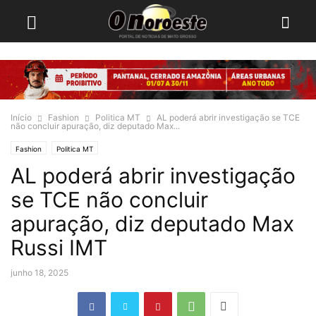
Início
Fashion
Politica MT
AL poderá abrir investigação se TCE
não concluir apuração, diz deputado Max...
Fashion
Politica MT
AL poderá abrir investigação
se TCE não concluir
apuração, diz deputado Max
Russi IMT
junho 18, 2025