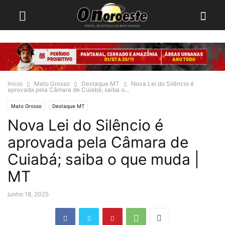
Início
Mato Grosso
Destaque MT
Nova Lei do Silêncio é
aprovada pela Câmara de Cuiabá; saiba o...
Mato Grosso
Destaque MT
Nova Lei do Silêncio é
aprovada pela Câmara de
Cuiabá; saiba o que muda |
MT
junho 18, 2025