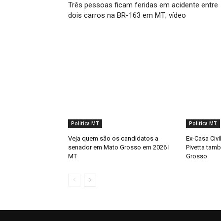
Três pessoas ficam feridas em acidente entre
dois carros na BR-163 em MT; vídeo
Politica MT
Politica MT
Veja quem são os candidatos a
Ex-Casa Civi
senador em Mato Grosso em 2026 I
Pivetta tamb
MT
Grosso