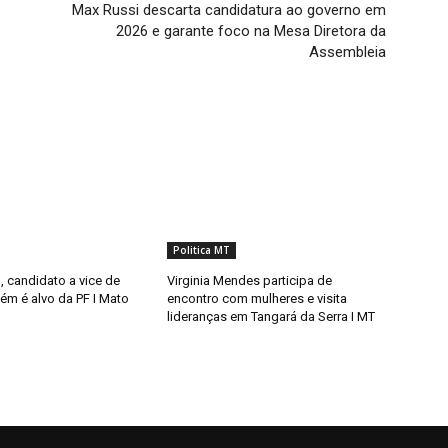
Max Russi descarta candidatura ao governo em
2026 e garante foco na Mesa Diretora da
Assembleia
Politica MT
l, candidato a vice de
Virginia Mendes participa de
ém é alvo da PF I Mato
encontro com mulheres e visita
lideranças em Tangará da Serra I MT