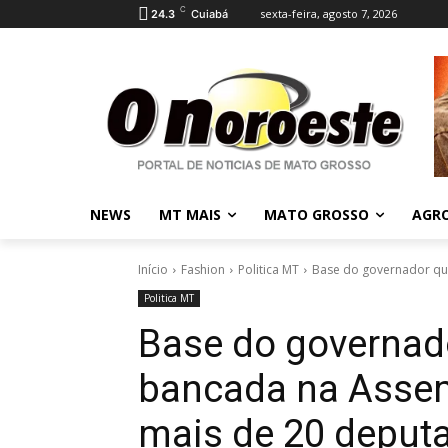
C
sexta-feira, agosto 7, 2026
24.3
Cuiabá
NEWS
MT MAIS
MATO GROSSO
AGR
Início
Fashion
Politica MT
Base do governador que
Politica MT
Base do governad
bancada na Assemb
mais de 20 deput