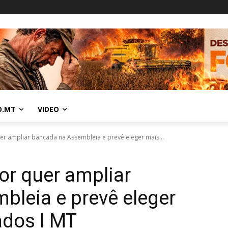
O.MT
VIDEO
r ampliar bancada na Assembleia e prevê eleger mais...
or quer ampliar
leia e prevê eleger
ados I MT