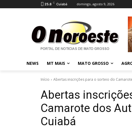
C
domingo, agosto 9, 2026
25.8
Cuiabá
NEWS
MT MAIS
MATO GROSSO
AGR
Início
Abertas inscrições para o sorteio do Camarote 
Abertas inscrições
Camarote dos Auti
Cuiabá