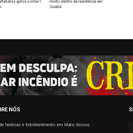
alfabetos aptos a votar I
morto dentro de residência em
o
Cuiabá
BRE NÓS
S
 de Noticias e Entretenimento em Mato Grosso