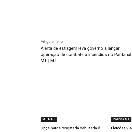
Compartilhado
Artigo anterior
Alerta de estiagem leva governo a lançar
operação de combate a incêndios no Pantanal
MT | MT
MT MAIS
Politica MT
Onça-parda resgatada debilitada é
Eleições 202