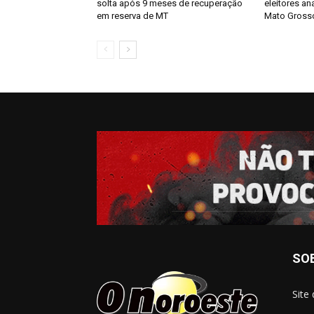
solta após 9 meses de recuperação
eleitores an
em reserva de MT
Mato Gross
SO
Site