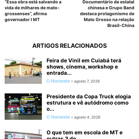
“Essa obra está salvando a
Documentário de estatal
vida de milhares de mato-
chinesa e Grupo Band
grossenses”, afirma
destaca protagonismo de
governador I MT
Mato Grosso na relação
Brasil-China
ARTIGOS RELACIONADOS
Feira de Vinil em Cuiabá terá
shows, cinema, workshop e
entrada...
O Noroeste
-
agosto 7, 2026
Presidente da Copa Truck elogia
estrutura e vê autódromo como
o...
O Noroeste
-
agosto 4, 2026
O que tem em escola de MT e
outras 3 do...