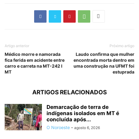
Artigo anterior
Próximo artigo
Médico morre e namorada
Laudo confirma que mulher
fica ferida em acidente entre
encontrada morta dentro em
carro e carreta na MT-242 I
uma construção na UFMT foi
MT
estuprada
ARTIGOS RELACIONADOS
Demarcação de terra de
indígenas isolados em MT é
concluída após...
O Noroeste
-
agosto 6, 2026