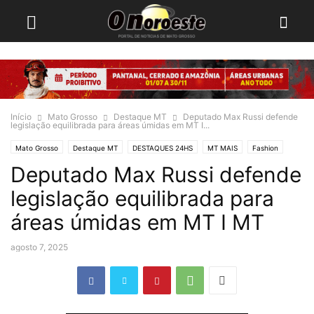
Início
Mato Grosso
Destaque MT
Deputado Max Russi defende
legislação equilibrada para áreas úmidas em MT I...
Mato Grosso
Destaque MT
DESTAQUES 24HS
MT MAIS
Fashion
Deputado Max Russi defende
Politica MT
legislação equilibrada para
áreas úmidas em MT I MT
agosto 7, 2025