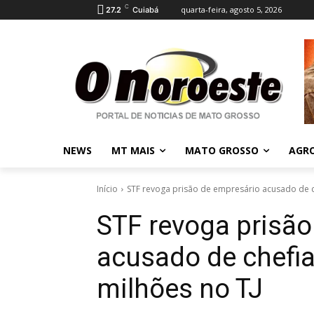
C
quarta-feira, agosto 5, 2026
27.2
Cuiabá
NEWS
MT MAIS
MATO GROSSO
AGR
Início
STF revoga prisão de empresário acusado de c
STF revoga prisão
acusado de chefi
milhões no TJ