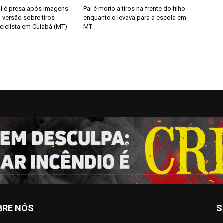
al é presa após imagens
Pai é morto a tiros na frente do filho
 versão sobre tiros
enquanto o levava para a escola em
ciclista em Cuiabá (MT)
MT
BRE NÓS
S