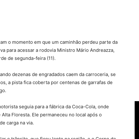
aram o momento em que um caminhão perdeu parte da
va para acessar a rodovia Ministro Mário Andreazza,
de de segunda-feira (11).
quando dezenas de engradados caem da carroceria, se
s, a pista fica coberta por centenas de garrafas de
go.
otorista seguia para a fábrica da Coca-Cola, onde
é Alta Floresta. Ele permaneceu no local após o
de carga na via.
ar o trânsito, que ficou lento na região, e o Corpo de