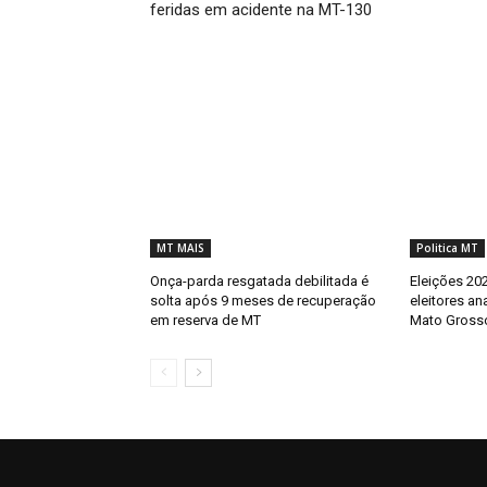
feridas em acidente na MT-130
MT MAIS
Politica MT
Onça-parda resgatada debilitada é
Eleições 202
solta após 9 meses de recuperação
eleitores an
em reserva de MT
Mato Gross