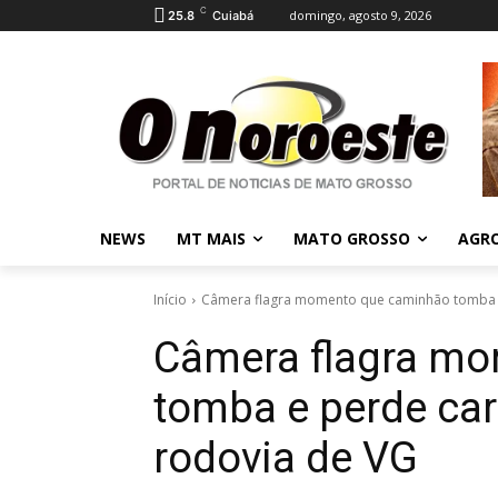
C
domingo, agosto 9, 2026
25.8
Cuiabá
NEWS
MT MAIS
MATO GROSSO
AGR
Início
Câmera flagra momento que caminhão tomba e 
Câmera flagra m
tomba e perde car
rodovia de VG