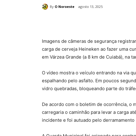
By
O Noroeste
agosto 13, 2025
Compartilhado
Imagens de câmeras de segurança registr
carga de cerveja Heineken ao fazer uma cur
em Várzea Grande (a 8 km de Cuiabá), na tar
O vídeo mostra o veículo entrando na via 
espalhando pelo asfalto. Em poucos segundo
vidro quebradas, bloqueando parte do tráfe
De acordo com o boletim de ocorrência, o m
carregaria o caminhão para levar a carga at
incidente e foi autuado pelo derramamento 
A Guarda Municipal foi acionada para control