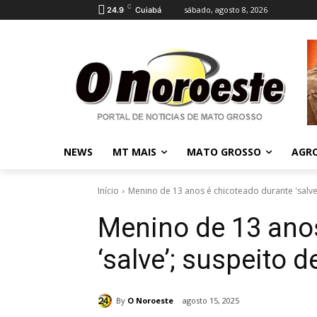
C
sábado, agosto 8, 2026
24.9
Cuiabá
NEWS
MT MAIS
MATO GROSSO
AGR
Início
Menino de 13 anos é chicoteado durante 'salve'
Menino de 13 ano
‘salve’; suspeito 
By
O Noroeste
agosto 15, 2025