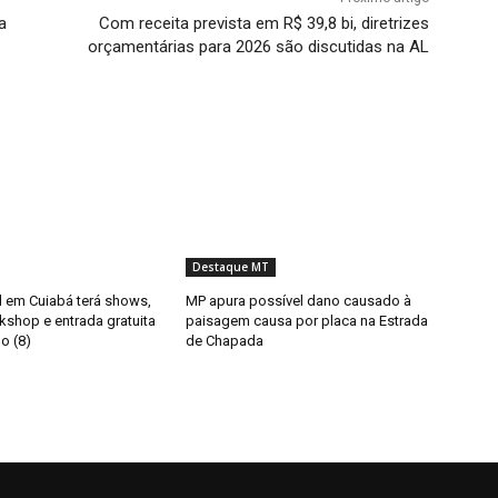
a
Com receita prevista em R$ 39,8 bi, diretrizes
orçamentárias para 2026 são discutidas na AL
Destaque MT
il em Cuiabá terá shows,
MP apura possível dano causado à
kshop e entrada gratuita
paisagem causa por placa na Estrada
o (8)
de Chapada