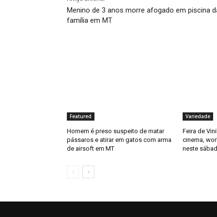
Menino de 3 anos morre afogado em piscina d
família em MT
Featured
Variedade
Homem é preso suspeito de matar
Feira de Vin
pássaros e atirar em gatos com arma
cinema, wor
de airsoft em MT
neste sábad