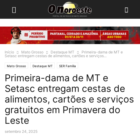
Início
Mato Grosso
Destaque MT
Primeira-dama de MT e
Setasc entregam cestas de alimentos, cartões e serviços...
Mato Grosso
Destaque MT
SER Família
Primeira-dama de MT e
Setasc entregam cestas de
alimentos, cartões e serviços
gratuitos em Primavera do
Leste
setembro 24, 2025