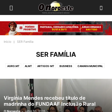
Início
SER Família
SER FAMÍLIA
AGRO.MT
ALMT
ARTIGOS-MT
BUSINESS
CAMARA MUNICIPAL
DESIGN
DESTAQUES 24HS
ESPORTES
FASHION
INTERNACIONAL
MATO GROSSO
MT MAIS
MUSIC
PANTANAL MT
SAÚDE
SER FAMÍLIA
TCE
TECHNOLOGY
TRAVEL
VIDEO
Virginia Mendes recebeu título de
madrinha do FUNDAAF Inclusão Rural
O Noroeste
-
julho 30, 2026