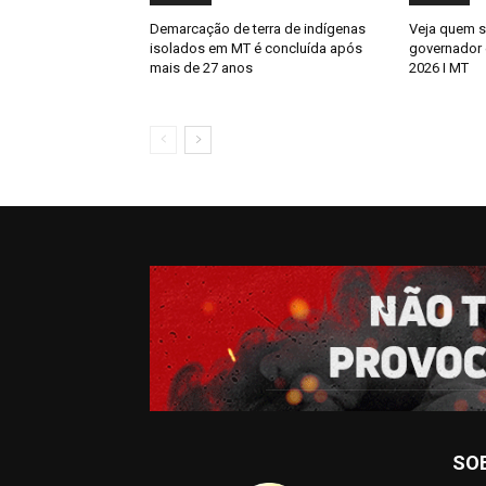
Demarcação de terra de indígenas
Veja quem s
isolados em MT é concluída após
governador
mais de 27 anos
2026 I MT
SO