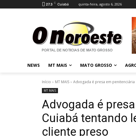
C
quinta-feira, agosto 6, 2026
27.3
Cuiabá
NEWS
MT MAIS
MATO GROSSO
AGR
Início
MT MAIS
Advogada é presa em penitenciária d
MT MAIS
Advogada é presa 
Cuiabá tentando l
cliente preso