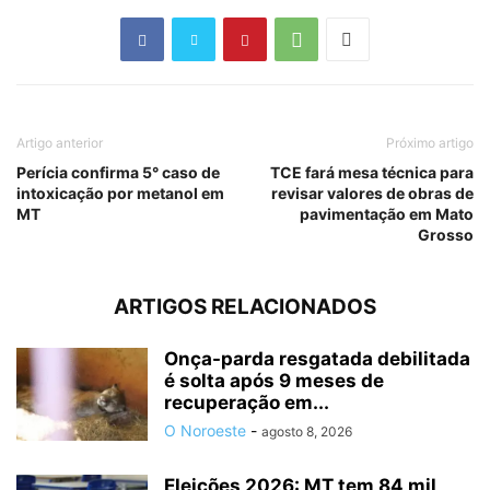
Artigo anterior
Próximo artigo
Perícia confirma 5° caso de
TCE fará mesa técnica para
intoxicação por metanol em
revisar valores de obras de
MT
pavimentação em Mato
Grosso
ARTIGOS RELACIONADOS
Onça-parda resgatada debilitada
é solta após 9 meses de
recuperação em...
O Noroeste
-
agosto 8, 2026
Eleições 2026: MT tem 84 mil