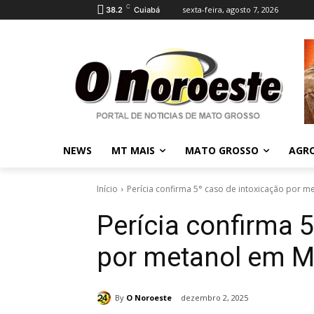
C
sexta-feira, agosto 7, 2026
38.2
Cuiabá
NEWS
MT MAIS
MATO GROSSO
AGR
Início
Perícia confirma 5° caso de intoxicação por 
Perícia confirma 
por metanol em 
By
O Noroeste
dezembro 2, 2025