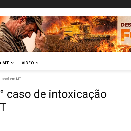
O.MT
VIDEO
metanol em MT
5° caso de intoxicação
MT