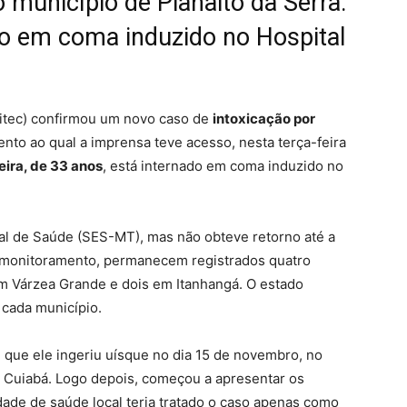
 município de Planalto da Serra.
do em coma induzido no Hospital
Politec) confirmou um novo caso de
intoxicação por
o ao qual a imprensa teve acesso, nesta terça-feira
eira, de 33 anos
, está
internado em coma induzido
no
al de Saúde (SES-MT), mas não obteve retorno até a
e monitoramento, permanecem registrados quatro
m Várzea Grande e dois em Itanhangá. O estado
cada município.
m que ele
ingeriu uísque no dia 15 de novembro
, no
e Cuiabá. Logo depois, começou a apresentar os
dade de saúde local teria tratado o caso apenas como