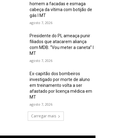
homem a facadas e esmaga
cabeça da vítima com botijão de
gás I MT
agosto 7, 2026
Presidente do PL ameaça punir
filiados que atacarem aliança
com MDB: “Vou meter a caneta” I
MT
agosto 7, 2026
Ex-capitão dos bombeiros
investigado por morte de aluno
em treinamento volta a ser
afastado por licença médica em
MT
agosto 7, 2026
Carregar mais