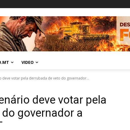
O.MT
VIDEO
o deve votar pela derrubada de veto do governador...
enário deve votar pela
 do governador a
T