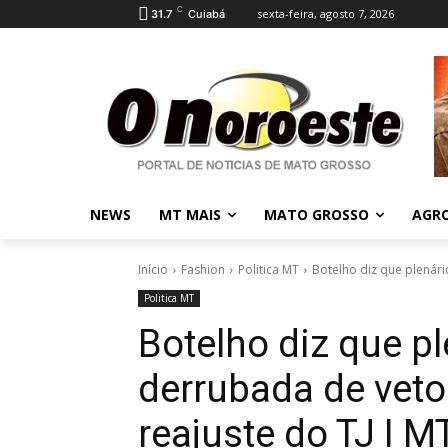
C
sexta-feira, agosto 7, 2026
31.7
Cuiabá
NEWS
MT MAIS
MATO GROSSO
AGR
Início
Fashion
Politica MT
Botelho diz que plenári
Politica MT
Botelho diz que pl
derrubada de veto
reajuste do TJ I M