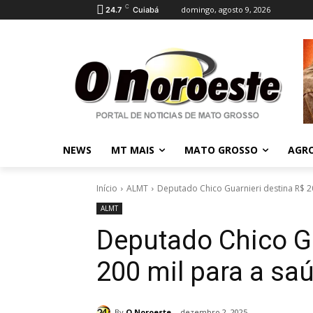
C
domingo, agosto 9, 2026
24.7
Cuiabá
NEWS
MT MAIS
MATO GROSSO
AGR
Início
ALMT
Deputado Chico Guarnieri destina R$ 
ALMT
Deputado Chico Gu
200 mil para a s
By
O Noroeste
dezembro 2, 2025