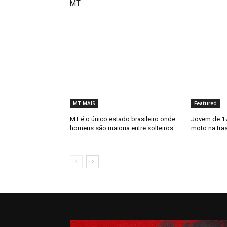
MT
MT MAIS
Featured
MT é o único estado brasileiro onde
Jovem de 17
homens são maioria entre solteiros
moto na tra