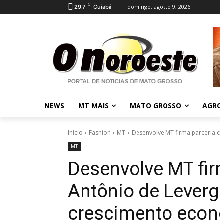
C
domingo, agosto 9, 2026
29.7
Cuiabá
NEWS
MT MAIS
MATO GROSSO
AGR
Início
Fashion
MT
Desenvolve MT firma parceria c
MT
Desenvolve MT fi
Antônio de Leverg
crescimento econ