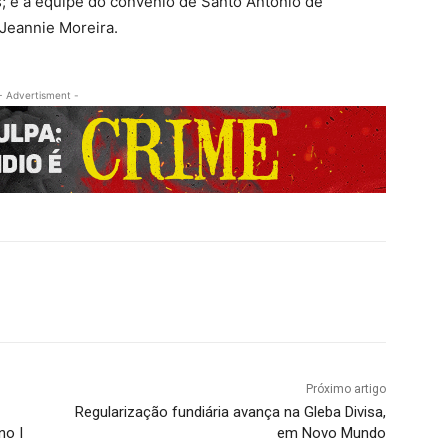
s; e a equipe do convênio de Santo Antônio de
Jeannie Moreira.
- Advertisment -
Próximo artigo
Regularização fundiária avança na Gleba Divisa,
no I
em Novo Mundo