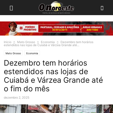
Início
Mato Grosso
Economia
Dezembro tem horários
estendidos nas lojas de Cuiabá e Várzea Grande até...
Mato Grosso
Economia
Dezembro tem horários
estendidos nas lojas de
Cuiabá e Várzea Grande até
o fim do mês
dezembro 2, 2025