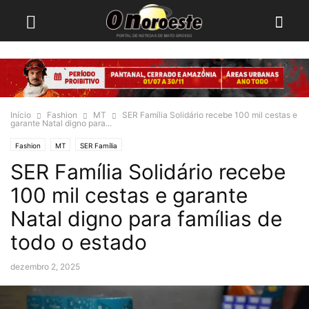
Início
Fashion
MT
SER Família Solidário recebe 100 mil cestas e
garante Natal digno para...
Fashion
MT
SER Família
SER Família Solidário recebe
100 mil cestas e garante
Natal digno para famílias de
todo o estado
dezembro 2, 2025