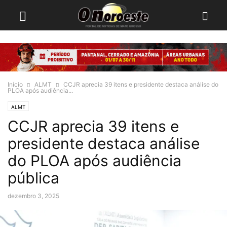
Início
ALMT
CCJR aprecia 39 itens e presidente destaca análise do
PLOA após audiência...
ALMT
CCJR aprecia 39 itens e
presidente destaca análise
do PLOA após audiência
pública
dezembro 3, 2025