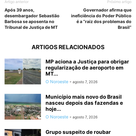
Artigo anterior
Próximo artigo
Após 39 anos,
Governador afirma que
desembargador Sebastião
ineficiência do Poder Público
Barbosa se aposenta no
é a “raiz dos problemas do
Tribunal de Justiça de MT
Brasil”
ARTIGOS RELACIONADOS
MP aciona a Justiça para obrigar
regularização de aeroporto em
MT...
O Noroeste
-
agosto 7, 2026
Município mais novo do Brasil
nasceu depois das fazendas e
hoje...
O Noroeste
-
agosto 7, 2026
Grupo suspeito de roubar