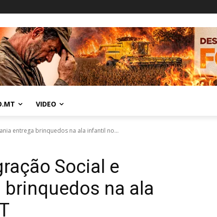
O.MT
VIDEO
nia entrega brinquedos na ala infantil no...
gração Social e
 brinquedos na ala
MT