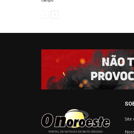
campo
SO
Site
Noss