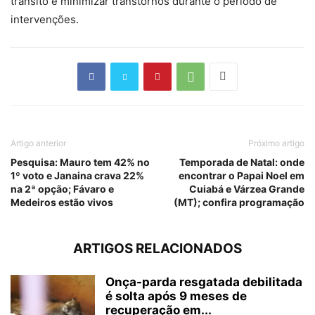
trânsito e minimizar transtornos durante o período de
intervenções.
Artigo anterior
Próximo artigo
Pesquisa: Mauro tem 42% no
Temporada de Natal: onde
1º voto e Janaina crava 22%
encontrar o Papai Noel em
na 2ª opção; Fávaro e
Cuiabá e Várzea Grande
Medeiros estão vivos
(MT); confira programação
ARTIGOS RELACIONADOS
Onça-parda resgatada debilitada
é solta após 9 meses de
recuperação em...