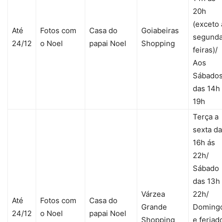
20h
(exceto 
Até
Fotos com
Casa do
Goiabeiras
segund
24/12
o Noel
papai Noel
Shopping
feiras)/
Aos
Sábado
das 14h
19h
Terça a
sexta d
16h ás
22h/
Sábado
das 13h
Várzea
22h/
Até
Fotos com
Casa do
Grande
Doming
24/12
o Noel
papai Noel
Shopping
e feriad