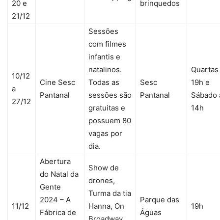
20 e
brinquedos
21/12
Sessões
com filmes
infantis e
natalinos.
Quartas
10/12
Cine Sesc
Todas as
Sesc
19h e
a
Pantanal
sessões são
Pantanal
Sábado 
27/12
gratuitas e
14h
possuem 80
vagas por
dia.
Abertura
Show de
do Natal da
drones,
Gente
Turma da tia
2024 – A
Parque das
11/12
Hanna, On
19h
Fábrica de
Águas
Broadway,