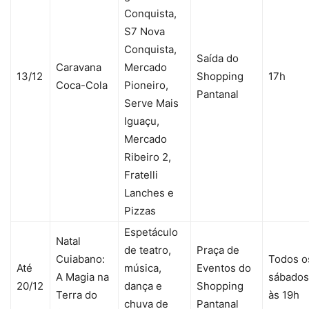
Conquista,
S7 Nova
Conquista,
Saída do
Caravana
Mercado
13/12
Shopping
17h
Coca-Cola
Pioneiro,
Pantanal
Serve Mais
Iguaçu,
Mercado
Ribeiro 2,
Fratelli
Lanches e
Pizzas
Espetáculo
Natal
de teatro,
Praça de
Cuiabano:
Todos o
Até
música,
Eventos do
A Magia na
sábados
20/12
dança e
Shopping
Terra do
às 19h
chuva de
Pantanal