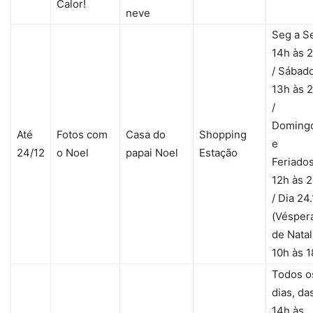
Calor!
neve
Seg a S
14h às 
/ Sábado
13h às 
/
Doming
Até
Fotos com
Casa do
Shopping
e
24/12
o Noel
papai Noel
Estação
Feriados
12h às 
/ Dia 24
(Vésper
de Natal
10h às 
Todos o
dias, da
14h às