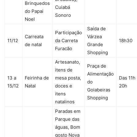
Brinquedos
Cuiabá
do Papai
Sonoro
Noel
Saída de
Participação
Carreata
Várzea
11/12
da Carreta
18h30
de natal
Grande
Furacão
Shopping
Artesanato,
Praça de
itens de
Alimentação
13 a
Feirinha de
mesa posta,
Das 11h
do
15/12
Natal
doces e
20h
Goiabeiras
itens
Shopping
natalinos
Paradas em
Parque das
águas, Bom
gosto Nova