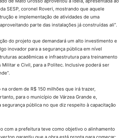
do de Mato Grosso aproveitou a ideia, apresentada ao
da SESP, coronel Roveri, mostrando que aquele
strução e implementação de atividades de uma
roveitando parte das instalações já construídas ali”.
ação do projeto que demandará um alto investimento e
 algo inovador para a segurança pública em nível
struturas acadêmicas e infraestrutura para treinamento
ilitar e Civil, para a Politec. Inclusive poderá ser
nde”.
 na ordem de R$ 150 milhões que irá trazer,
rtanto, para o município de Várzea Grande e,
 segurança pública no que diz respeito à capacitação
o com a prefeitura teve como objetivo o alinhamento
everton garantiu que a obra está pronta para começar: