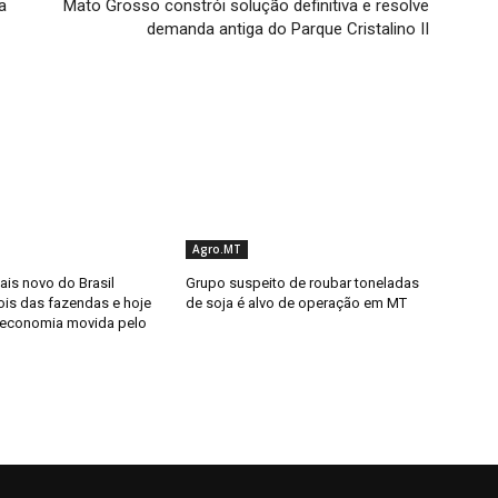
a
Mato Grosso constrói solução definitiva e resolve
demanda antiga do Parque Cristalino II
Agro.MT
ais novo do Brasil
Grupo suspeito de roubar toneladas
is das fazendas e hoje
de soja é alvo de operação em MT
 economia movida pelo