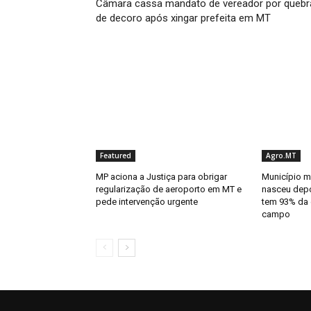
Câmara cassa mandato de vereador por quebr
de decoro após xingar prefeita em MT
Featured
Agro.MT
MP aciona a Justiça para obrigar
Município m
regularização de aeroporto em MT e
nasceu depo
pede intervenção urgente
tem 93% da
campo