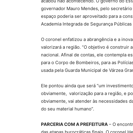
acabou não acontecendo. O governo do Esta
governador Mauro Mendes, pelo secretário 
espaço poderia ser aproveitado para a con
Academia Integrada de Segurança Públicas ap
O coronel enfatizou a abrangência e a inov
valorizará a região. “O objetivo é construir
nacional. Afinal de contas, ele contempla e
para o Corpo de Bombeiros, para as Polícias M
usada pela Guarda Municipal de Várzea Gra
Ele pontou ainda que será “um investimento
obviamente, valorização para a região, e po
obviamente, vai atender às necessidades da
do seu material humano”.
PARCERIA COM A PREFEITURA
– O encontr
das etapas burocráticas finais. O coronel H