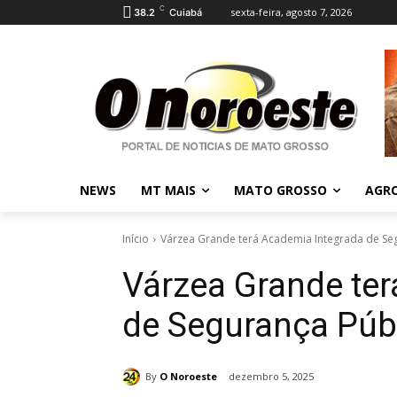
C
sexta-feira, agosto 7, 2026
38.2
Cuiabá
NEWS
MT MAIS
MATO GROSSO
AGR
Início
Várzea Grande terá Academia Integrada de Se
Várzea Grande te
de Segurança Púb
By
O Noroeste
dezembro 5, 2025