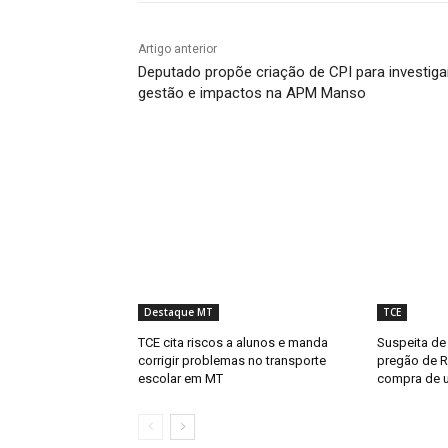
Artigo anterior
Deputado propõe criação de CPI para investiga
gestão e impactos na APM Manso
Destaque MT
TCE
TCE cita riscos a alunos e manda
Suspeita de 
corrigir problemas no transporte
pregão de R
escolar em MT
compra de u