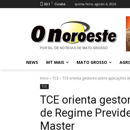
C
quinta-feira, agosto 6, 2026
32.1
Cuiabá
NEWS
MT MAIS
MATO GROSSO
AGR
Início
TCE
TCE orienta gestores sobre aplicações d
TCE
TCE orienta gesto
de Regime Previd
Master