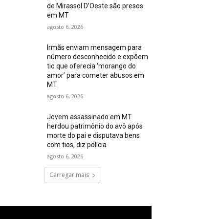
de Mirassol D’Oeste são presos
em MT
agosto 6, 2026
Irmãs enviam mensagem para
número desconhecido e expõem
tio que oferecia ‘morango do
amor’ para cometer abusos em
MT
agosto 6, 2026
Jovem assassinado em MT
herdou patrimônio do avô após
morte do pai e disputava bens
com tios, diz polícia
agosto 6, 2026
Carregar mais