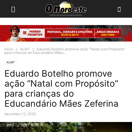
Início
ALMT
Eduardo Botelho promove ação “Natal com Propósito”
para crianças do Educandário Mães...
ALMT
Eduardo Botelho promove
ação “Natal com Propósito”
para crianças do
Educandário Mães Zeferina
dezembro 12, 2025