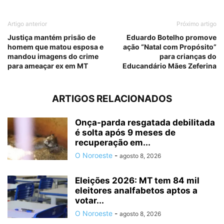
Artigo anterior
Próximo artigo
Justiça mantém prisão de
Eduardo Botelho promove
homem que matou esposa e
ação “Natal com Propósito”
mandou imagens do crime
para crianças do
para ameaçar ex em MT
Educandário Mães Zeferina
ARTIGOS RELACIONADOS
Onça-parda resgatada debilitada
é solta após 9 meses de
recuperação em...
O Noroeste
-
agosto 8, 2026
Eleições 2026: MT tem 84 mil
eleitores analfabetos aptos a
votar...
O Noroeste
-
agosto 8, 2026